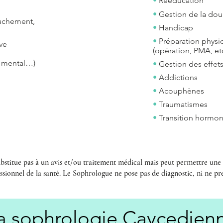
•
Rééducation
•
Gestion de la do
u
ouchement,
•
Handicap
•
Préparation physi
ve
(opération, PMA, et
t mental…)
•
Gestion des effe
•
Addictions
•
Acouphènes
•
Traumatismes
•
Transition hormon
ubstitue pas à un avis et/ou traitement médical mais peut permettre un
sionnel de la santé. Le Sophrologue ne pose pas de diagnostic, ni ne pr
a sophrologie Caycedien