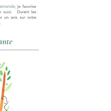
demande
;
je favorise
n suivi. Durant les
 un avis sur votre
.
ante