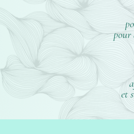
po
pour 
a
et 