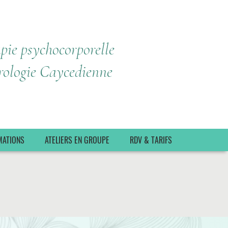
pie psychocorporelle
rologie Caycedienne
MATIONS
ATELIERS EN GROUPE
RDV & TARIFS