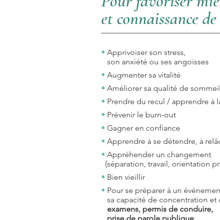
Pour favoriser
mie
et connaissance de
•
Apprivoiser son stress,
son anxiété ou ses angoisses
•
Augmenter sa vitalité
•
Améliorer sa qualité de sommei
•
Prendre du recul / apprendre à l
•
Prévenir le burn-out
•
Gagner en confia
nce
•
Apprendre à se détendre, à relâ
•
Appréhender un changement
(séparation, travail, orientation pr
•
Bien vieillir
•
Pour se préparer à un événement
sa capacité de concentration et
examens, permis de conduire,
prise de parole pu
blique…