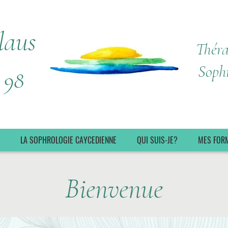
laus
Théra
Soph
 98
LA SOPHROLOGIE CAYCEDIENNE
QUI SUIS-JE?
MES FOR
Bienvenue