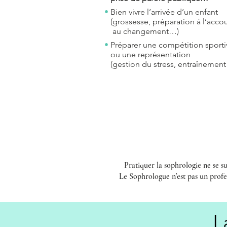
•
Bien v
ivr
e l’a
rrivée d’un enfant
(
grossesse, préparation à l’acc
au changement…)
•
Préparer une compétition sporti
ou un
e représentation
(gestion du stress, entraînemen
Pratiquer la sophrologie ne se s
Le Sophrologue n’est pas un profes
L