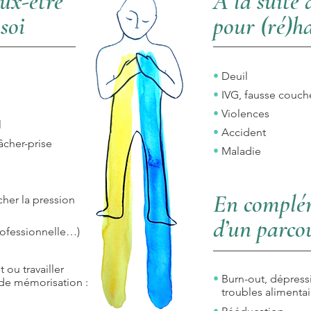
ux-être
À la suite
 soi
pour (ré)ha
•
Deuil
•
IVG, fausse couch
•
Violences
l
•
Accident
âcher-prise
•
Maladie
En complé
cher la pression
d’un parco
ofessionnelle…)
 ou travail
ler
•
Burn-out, dépre
de mémorisation :
troubles alimentair