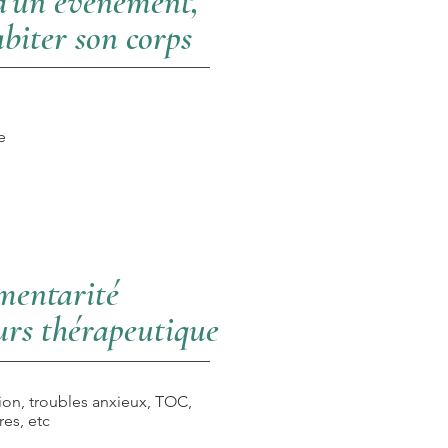
 d’un événement,
biter son corps
e
mentarité
urs thérapeutique
ssion, troubles anxieux, TOC,
es, etc