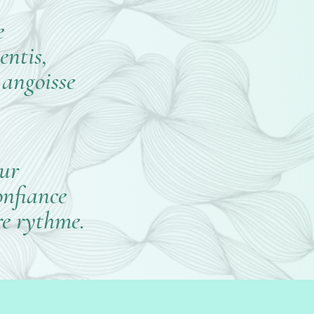
e
sentis,
 angoisse
eur
onfiance
re rythme.